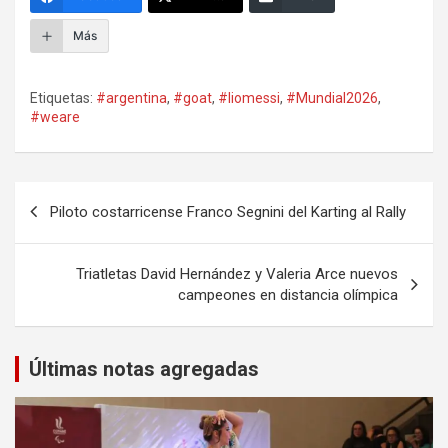
Más
Etiquetas:
#argentina
,
#goat
,
#liomessi
,
#Mundial2026
,
#weare
Navegación
Piloto costarricense Franco Segnini del Karting al Rally
de
entradas
Triatletas David Hernández y Valeria Arce nuevos
campeones en distancia olímpica
Últimas notas agregadas