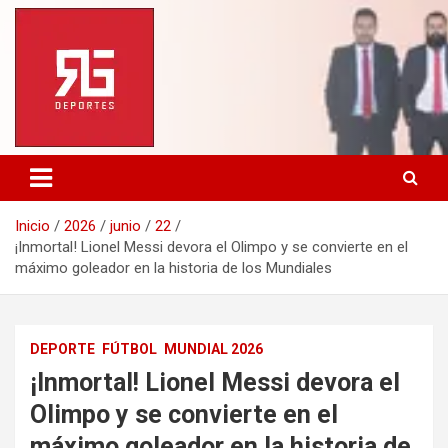
Saltar
al
contenido
Inicio
2026
junio
22
¡Inmortal! Lionel Messi devora el Olimpo y se convierte en el
máximo goleador en la historia de los Mundiales
DEPORTE
FÚTBOL
MUNDIAL 2026
¡Inmortal! Lionel Messi devora el
Olimpo y se convierte en el
máximo goleador en la historia de