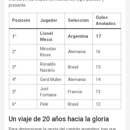
presente.
Goles
Posición
Jugador
Selección
Anotados
Lionel
1°
Argentina
17
Messi
Miroslav
2°
Alemania
16
Klose
Ronaldo
3°
Brasil
15
Nazário
4°
Gerd Müller
Alemania
14
Just
5°
Francia
13
Fontaine
6°
Pelé
Brasil
12
Un viaje de 20 años hacia la gloria
Para dimensionar la gesta del capitán argentino, hay que