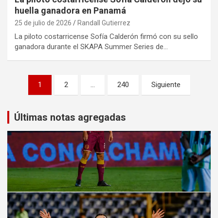
huella ganadora en Panamá
25 de julio de 2026
Randall Gutierrez
La piloto costarricense Sofía Calderón firmó con su sello
ganadora durante el SKAPA Summer Series de…
Paginación
1
2
…
240
Siguiente
de
entradas
Últimas notas agregadas