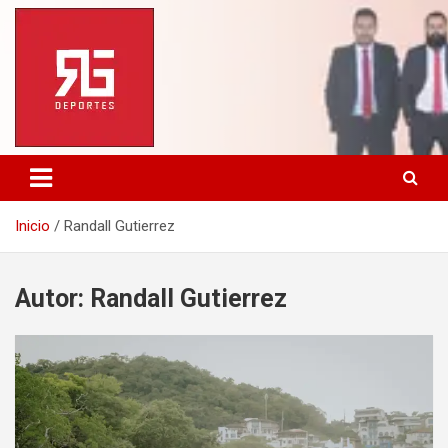
Saltar
al
contenido
Inicio
Randall Gutierrez
Autor:
Randall Gutierrez