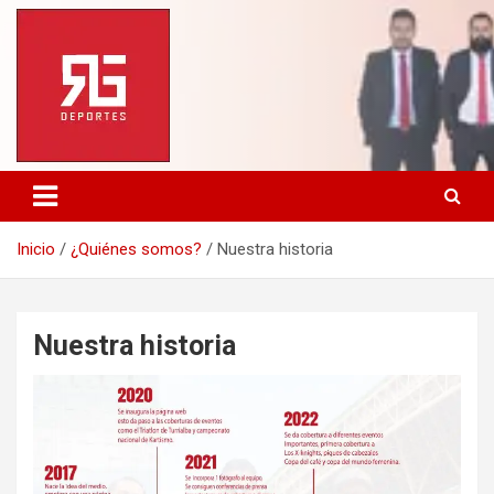
Saltar
al
contenido
Inicio
¿Quiénes somos?
Nuestra historia
Nuestra historia