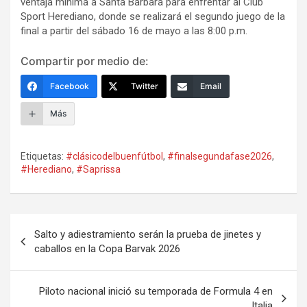
ventaja mínima a Santa Bárbara para enfrentar al Club
Sport Herediano, donde se realizará el segundo juego de la
final a partir del sábado 16 de mayo a las 8:00 p.m.
Compartir por medio de:
Facebook
Twitter
Email
Más
Etiquetas:
#clásicodelbuenfútbol
,
#finalsegundafase2026
,
#Herediano
,
#Saprissa
Navegación
Salto y adiestramiento serán la prueba de jinetes y
de
caballos en la Copa Barvak 2026
entradas
Piloto nacional inició su temporada de Formula 4 en
Italia