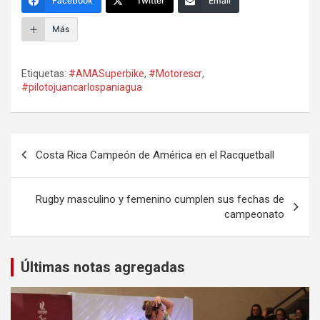
Facebook
Twitter
Email
Más
Etiquetas:
#AMASuperbike
,
#Motorescr
,
#pilotojuancarlospaniagua
Navegación
Costa Rica Campeón de América en el Racquetball
de
entradas
Rugby masculino y femenino cumplen sus fechas de
campeonato
Últimas notas agregadas