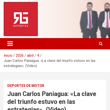
Saltar
al
contenido
Inicio
2026
abril
4
Juan Carlos Paniagua: «La clave del triunfo estuvo en las
estrategias». (Video)
DEPORTES DE MOTOR
Juan Carlos Paniagua: «La clave
del triunfo estuvo en las
estrategias». (Video)