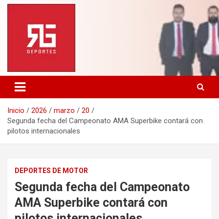
Saltar
al
contenido
Inicio
2026
marzo
20
Segunda fecha del Campeonato AMA Superbike contará con
pilotos internacionales
DEPORTES DE MOTOR
Segunda fecha del Campeonato
AMA Superbike contará con
pilotos internacionales