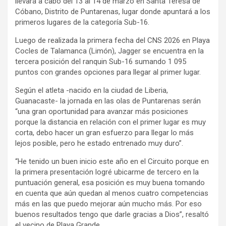
llevará a cabo del 13 al 14 de marzo en Santa Teresa de
Cóbano, Distrito de Puntarenas, lugar donde apuntará a los
primeros lugares de la categoría Sub-16.
Luego de realizada la primera fecha del CNS 2026 en Playa
Cocles de Talamanca (Limón), Jagger se encuentra en la
tercera posición del ranquin Sub-16 sumando 1 095
puntos con grandes opciones para llegar al primer lugar.
Según el atleta -nacido en la ciudad de Liberia,
Guanacaste- la jornada en las olas de Puntarenas serán
“una gran oportunidad para avanzar más posiciones
porque la distancia en relación con el primer lugar es muy
corta, debo hacer un gran esfuerzo para llegar lo más
lejos posible, pero he estado entrenado muy duro”.
“He tenido un buen inicio este año en el Circuito porque en
la primera presentación logré ubicarme de tercero en la
puntuación general, esa posición es muy buena tomando
en cuenta que aún quedan al menos cuatro competencias
más en las que puedo mejorar aún mucho más. Por eso
buenos resultados tengo que darle gracias a Dios”, resaltó
el vecino de Playa Grande.