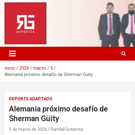
Saltar
al
contenido
Inicio
2026
marzo
5
Alemania próximo desafío de Sherman Güity
DEPORTE ADAPTADO
Alemania próximo desafío de
Sherman Güity
5 de marzo de 2026
Randall Gutierrez