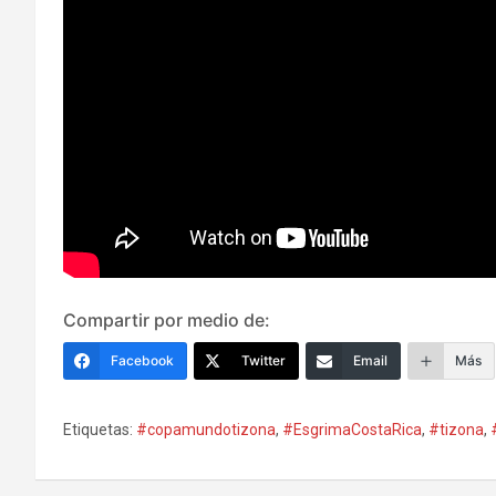
Compartir por medio de:
Facebook
Twitter
Email
Más
Etiquetas:
#copamundotizona
,
#EsgrimaCostaRica
,
#tizona
,