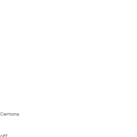
s Carmona.
olff.