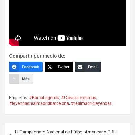
Compartir por medio de:
Facebook
Twitter
Email
Más
Etiquetas:
#BarcaLegends
,
#ClásicoLeyendas
,
#leyendasrealmadridbarcelona
,
#realmadridleyendas
Navegación
El Campeonato Nacional de Fútbol Americano CRFL