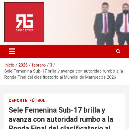
Saltar
al
contenido
Inicio
2026
febrero
3
Sele Femenina Sub-17 brilla y avanza con autoridad rumbo a la
Ronda Final del clasificatorio al Mundial de Marruecos 2026
DEPORTE
FÚTBOL
Sele Femenina Sub-17 brilla y
avanza con autoridad rumbo a la
Ronda Final del clasificatorio al