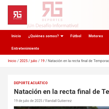
Saltar
al
contenido
Inicio
¿Quiénes somos?
Fútbol
Motores
Entretenimiento
Inicio
2025
julio
19
Natación en la recta final de Temporad
DEPORTE ACUÁTICO
Natación en la recta final de 
19 de julio de 2025
Randall Gutierrez