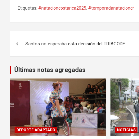
Etiquetas:
#natacioncostarica2025
,
#temporadanatacioncr
Navegación
Santos no esperaba esta decisión del TRIACODE
de
entradas
Últimas notas agregadas
DEPORTE ADAPTADO
NOTICIAS