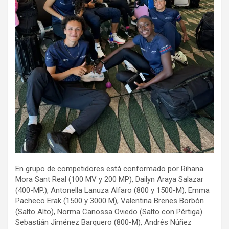
En grupo de competidores está conformado por Rihana
Mora Sant Real (100 MV y 200 MP), Dailyn Araya Salazar
(400-MP.), Antonella Lanuza Alfaro (800 y 1500-M), Emma
Pacheco Erak (1500 y 3000 M), Valentina Brenes Borbón
(Salto Alto), Norma Canossa Oviedo (Salto con Pértiga)
Sebastián Jiménez Barquero (800-M), Andrés Núñez