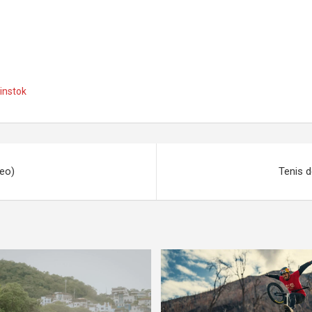
instok
deo)
Tenis 