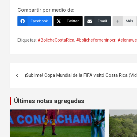
Compartir por medio de:
Facebook
Twitter
Email
Más
Etiquetas:
#BolicheCostaRica
,
#bolichefemeninocr
,
#elenawe
Navegación
¡Sublime! Copa Mundial de la FIFA visitó Costa Rica (Vi
de
entradas
Últimas notas agregadas