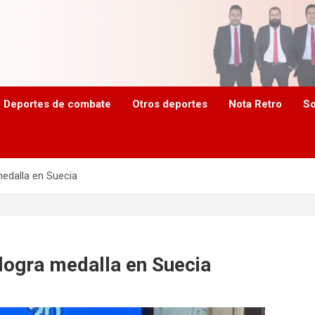
Deportes de combate
Otros deportes
Nota Retro
So
medalla en Suecia
 logra medalla en Suecia