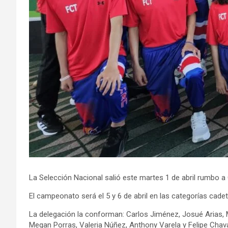
La Selección Nacional salió este martes 1 de abril rumbo 
El campeonato será el 5 y 6 de abril en las categorías cadet
La delegación la conforman: Carlos Jiménez, Josué Arias, M
Megan Porras, Valeria Núñez, Anthony Varela y Felipe Chava