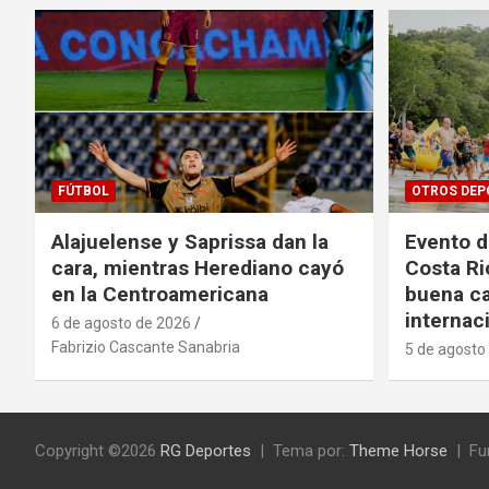
FÚTBOL
OTROS DEP
Alajuelense y Saprissa dan la
Evento 
cara, mientras Herediano cayó
Costa Ri
en la Centroamericana
buena ca
internac
6 de agosto de 2026
Fabrizio Cascante Sanabria
5 de agosto
Copyright ©2026
RG Deportes‎
Tema por:
Theme Horse
Fu