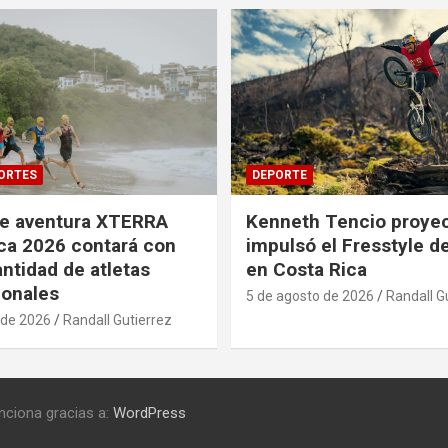
ORTES
DEPORTE
de aventura XTERRA
Kenneth Tencio proyec
ca 2026 contará con
impulsó el Fresstyle d
ntidad de atletas
en Costa Rica
ionales
5 de agosto de 2026
Randall G
 de 2026
Randall Gutierrez
nciona gracias a:
WordPress