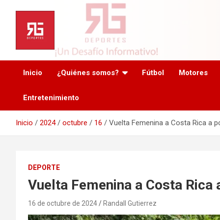
Saltar
al
contenido
Inicio
¿Quiénes somos?
Fútbol
Motores
Entretenimiento
Inicio
2024
octubre
16
Vuelta Femenina a Costa Rica a po
DEPORTE
Vuelta Femenina a Costa Rica a
16 de octubre de 2024
Randall Gutierrez