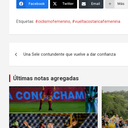
Facebook
Twitter
Email
Más
Etiquetas:
#ciclismofemenino
,
#vueltacostaricafemenina
Navegación
Una Sele contundente que vuelve a dar confianza
de
entradas
Últimas notas agregadas