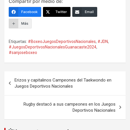
Compartir por medio de:
Facebook
Twitter
Email
Más
Etiquetas:
#BoxeoJuegosDeportivosNacionales
,
#JDN
,
#JuegosDeportivosNacionalesGuanacaste2024
,
#sanjoseboxeo
Navegación
Erizos y capitalinos Campeones del Taekwondo en
de
Juegos Deportivos Nacionales
entradas
Rugby destacó a sus campeones en los Juegos
Deportivos Nacionales