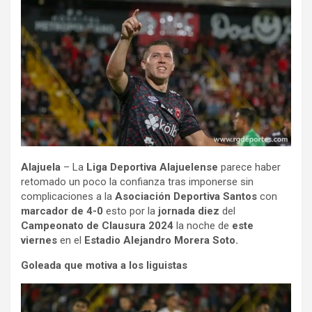
Alajuela
– La
Liga Deportiva Alajuelense
parece haber
retomado un poco la confianza tras imponerse sin
complicaciones a la
Asociación Deportiva Santos
con
marcador de 4-0
esto por la
jornada diez
del
Campeonato de Clausura 2024
la noche de
este
viernes
en el
Estadio Alejandro Morera Soto.
Goleada que motiva a los liguistas