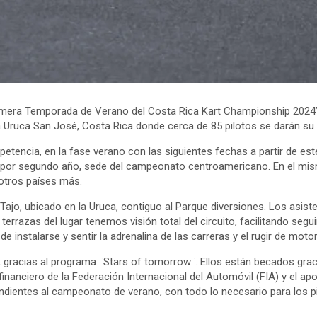
rimera Temporada de Verano del Costa Rica Kart Championship 2024”,
la Uruca San José, Costa Rica donde cerca de 85 pilotos se darán su
cia, en la fase verano con las siguientes fechas a partir de este do
por segundo año, sede del campeonato centroamericano. En el mismo
otros países más.
Tajo, ubicado en la Uruca, contiguo al Parque diversiones. Los asis
s terrazas del lugar tenemos visión total del circuito, facilitando 
 instalarse y sentir la adrenalina de las carreras y el rugir de mo
 gracias al programa ¨Stars of tomorrow¨. Ellos están becados graci
inanciero de la Federación Internacional del Automóvil (FIA) y el 
ndientes al campeonato de verano, con todo lo necesario para los p