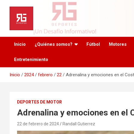
Saltar
al
contenido
Inicio
¿Quiénes somos?
Fútbol
Motores
Entretenimiento
Inicio
2024
febrero
22
Adrenalina y emociones en el Cos
DEPORTES DE MOTOR
Adrenalina y emociones en el 
22 de febrero de 2024
Randall Gutierrez