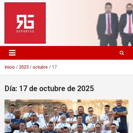
Saltar
al
contenido
Inicio
2025
octubre
17
Día:
17 de octubre de 2025