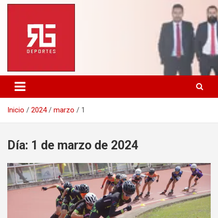
Saltar
al
contenido
Inicio
2024
marzo
1
Día:
1 de marzo de 2024